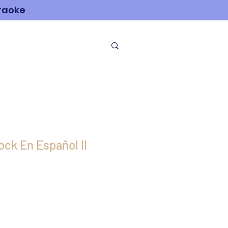
araoke
NOSOTROS
ck En Español II