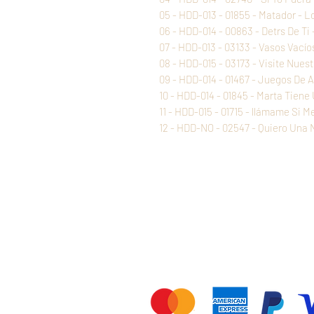
05 - HDD-013 - 01855 - Matador - L
06 - HDD-014 - 00863 - Detrs De Ti 
07 - HDD-013 - 03133 - Vasos Vacíos
08 - HDD-015 - 03173 - Visite Nues
09 - HDD-014 - 01467 - Juegos De 
10 - HDD-014 - 01845 - Marta Tien
11 - HDD-015 - 01715 - llámame Si 
12 - HDD-NO - 02547 - Quiero Una 