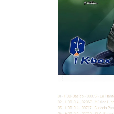
01 - HDD-Básico - 00075 - La Plant
02 - HDD-014 - 02067 - Música Lig
03 - HDD-014 - 00747 - Cuando Pas
04 - HDD-014 - 02740 - Si Yo Fuera