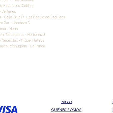
os Fabulosos Cadillac
- Caifanes
 - Celia Cruz Ft. Los Fabulosos Cadillacs
tro Bar - Hombres G
Amor - Néon
e Un Marcapasos - Hombres G
Me Necesitas - Miguel Mateos
Novia Pechugona - La Trinca
INICIO
QUIÉNES SOMOS