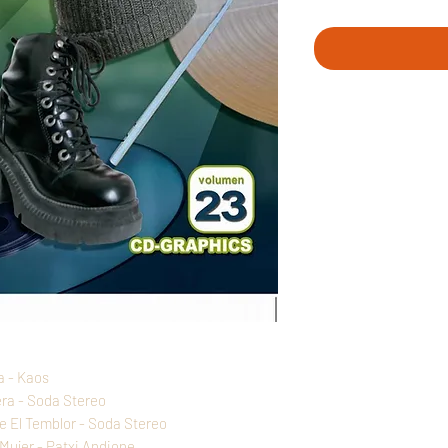
a - Kaos
era - Soda Stereo
e El Temblor - Soda Stereo
 Mujer - Patxi Andione