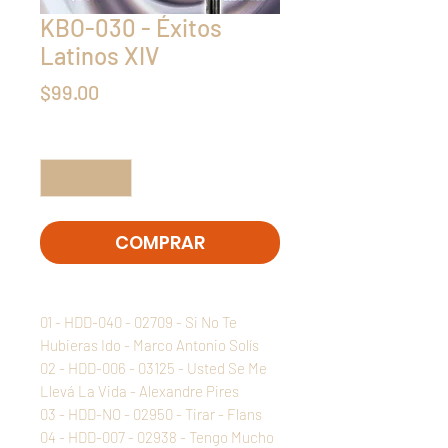
KBO-030 - Éxitos
Latinos XIV
Precio
$99.00
Cantidad
*
COMPRAR
01 - HDD-040 - 02709 - Si No Te
Hubieras Ido - Marco Antonio Solís
02 - HDD-006 - 03125 - Usted Se Me
Llevá La Vida - Alexandre Pires
03 - HDD-NO - 02950 - Tirar - Flans
04 - HDD-007 - 02938 - Tengo Mucho