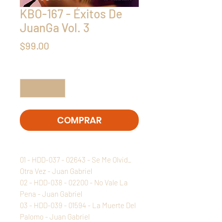
KBO-167 - Éxitos De
JuanGa Vol. 3
Precio
$99.00
Cantidad
*
COMPRAR
01 - HDD-037 - 02643 - Se Me Olvid_
Otra Vez - Juan Gabriel
02 - HDD-038 - 02200 - No Vale La
Pena - Juan Gabriel
03 - HDD-039 - 01594 - La Muerte Del
Palomo - Juan Gabriel