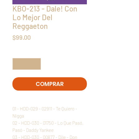
KBO-213 - Dale! Con
Lo Mejor Del
Reggaeton
Precio
$99.00
Cantidad
*
COMPRAR
01 - HDD-029 - 02911 - Te Quiero -
Nigga
02 - HDD-030 - 01750 - Lo Que Pasó,
Pasó - Daddy Yankee
03 - HDD-030 - 00877 - Dile - Don