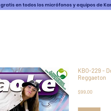
 gratis en todos los micrófonos y equipos de K
RABACIÓN
PRODUCTOS
MÚSICA
KBO-229 - D
Reggaeton
Precio
$99.00
Cantidad
*