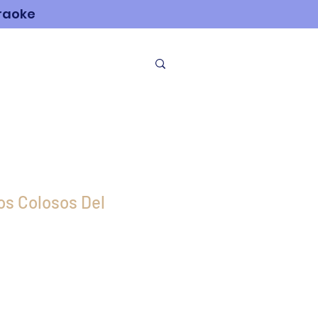
araoke
NOSOTROS
os Colosos Del