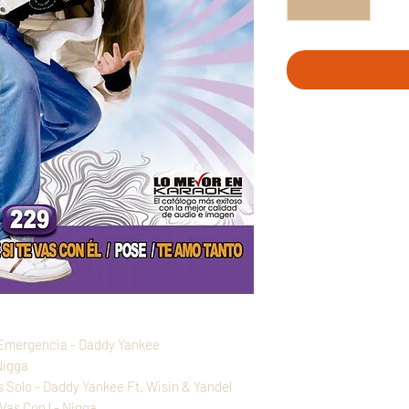
e Emergencia - Daddy Yankee
Nigga
s Solo - Daddy Yankee Ft. Wisin & Yandel
Vas Con l - Nigga