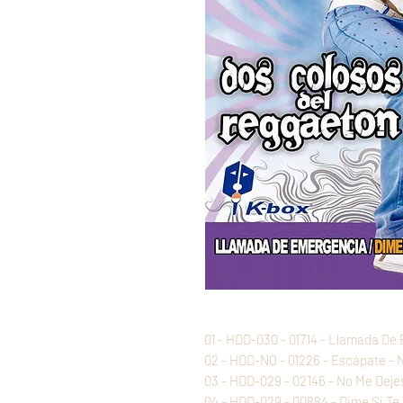
01 - HDD-030 - 01714 - Llamada D
02 - HDD-NO - 01226 - Escápate - 
03 - HDD-029 - 02146 - No Me Deje
04 - HDD-029 - 00884 - Dime Si Te 