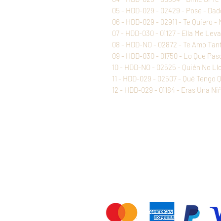
05 - HDD-029 - 02429 - Pose - Da
06 - HDD-029 - 02911 - Te Quiero -
07 - HDD-030 - 01127 - Ella Me Lev
08 - HDD-NO - 02872 - Te Amo Tant
09 - HDD-030 - 01750 - Lo Que Pas
10 - HDD-NO - 02525 - Quién No Ll
11 - HDD-029 - 02507 - Qué Tengo 
12 - HDD-029 - 01184 - Eras Una Ni