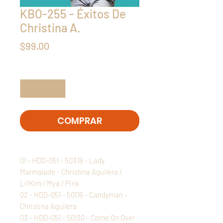
KBO-255 - Éxitos De
Christina A.
Precio
$99.00
Cantidad
*
COMPRAR
01 - HDD-051 - 50318 - Lady
Marmalade - Christina Aguilera /
Lil'Kim / Mya / Pink
02 - HDD-051 - 50116 - Candyman -
Christina Aguilera
03 - HDD-051 - 50130 - Come On Over