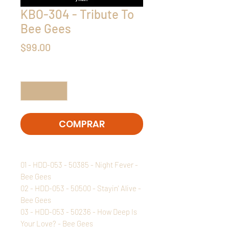
KBO-304 - Tribute To
Bee Gees
Precio
$99.00
Cantidad
*
COMPRAR
01 - HDD-053 - 50385 - Night Fever -
Bee Gees
02 - HDD-053 - 50500 - Stayin' Alive -
Bee Gees
03 - HDD-053 - 50236 - How Deep Is
Your Love? - Bee Gees