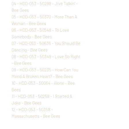
04 - HDD-053 - 50298 - Jive Talkin' -
Bee Gees
05 - HDD-053 - 50370 - More Than A
Woman - Bee Gees
06 - HDD-053 - 50548 - To Love
Somebody - Bee Gees
07 - HDD-053 - 50636 - You Should Be
Dancing - Bee Gees
08 - HDD-053 - 50349 - Love So Right
- Bee Gees
09 - HDD-053 - 50235 - How Can You
Mend A Broken Heart? - Bee Gees
10 - HDD-053 - 50064 - Alone - Bee
Gees
11 - HDD-053 - 50258 - I Started A
Joke - Bee Gees
12 - HDD-053 - 50358 -
Massachusetts - Bee Gees