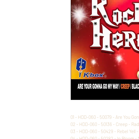
01 - HDD-060 - 50079 - Are You Go
02 - HDD-060 - 50136 - Creep - Ra
03 - HDD-060 - 50429 - Rebel Yell - B
04 - HDD-060 - 50282 - In Bloom -