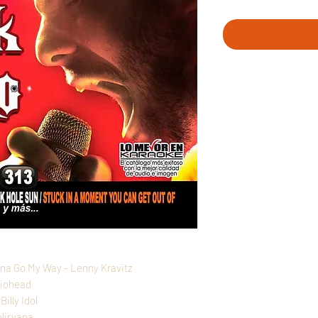
nna Go My Way - Lenny Kravitz
diohead
illy Idol
 Nirvana