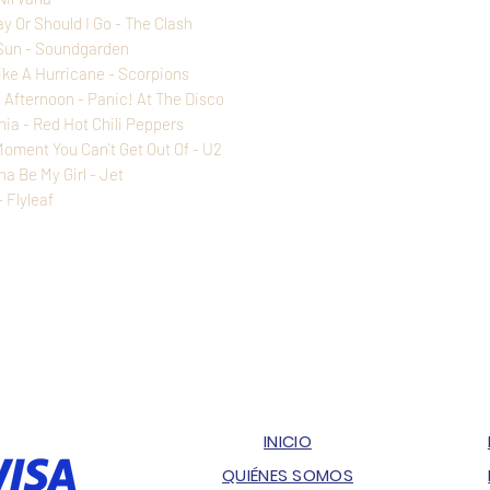
y Or Should I Go - The Clash
 Sun - Soundgarden
ike A Hurricane - Scorpions
 Afternoon - Panic! At The Disco
nia - Red Hot Chili Peppers
Moment You Can't Get Out Of - U2
a Be My Girl - Jet
 Flyleaf
INICIO
QUIÉNES SOMOS