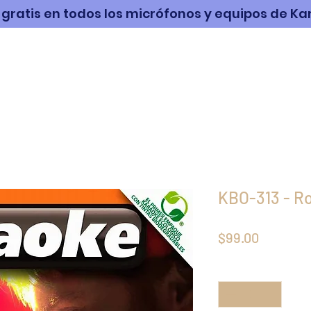
 gratis en todos los micrófonos y equipos de K
RABACIÓN
PRODUCTOS
MÚSICA
KBO-313 - R
Precio
$99.00
Cantidad
*