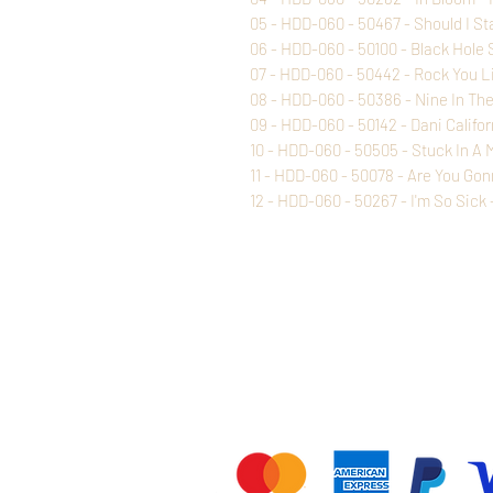
05 - HDD-060 - 50467 - Should I Sta
06 - HDD-060 - 50100 - Black Hole
07 - HDD-060 - 50442 - Rock You L
08 - HDD-060 - 50386 - Nine In The
09 - HDD-060 - 50142 - Dani Califor
10 - HDD-060 - 50505 - Stuck In A 
11 - HDD-060 - 50078 - Are You Gonn
12 - HDD-060 - 50267 - I'm So Sick -