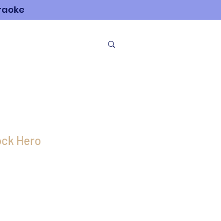
araoke
NOSOTROS
ock Hero