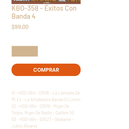
KBO-358 - Éxitos Con
Banda 4
Precio
$99.00
Cantidad
*
COMPRAR
01 - HDD-064 - 03518 - La Llamada De
Mi Ex - La Arrolladora Banda El Limón
02 - HDD-064 - 03519 - Mujer De
Todos, Mujer De Nadie - Calibre 50
03 - HDD-064 - 03527 - Olvídame -
Julión Álvarez